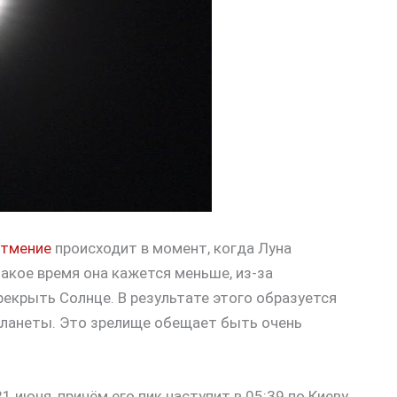
атмение
происходит в момент, когда Луна
такое время она кажется меньше, из-за
екрыть Солнце. В результате этого образуется
планеты. Это зрелище обещает быть очень
 июня, причём его пик наступит в 05:39 по Киеву.