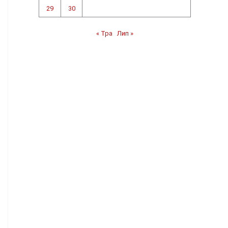
29
30
« Тра
Лип »