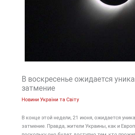
В воскресенье ожидается уник
затмение
Новини України та Світу
В конце этой недели, 21 июня, ожидается уник
затмение. Правда, жители Украины, как и Евр
поскольку оно будет доступно тем, кто прожи