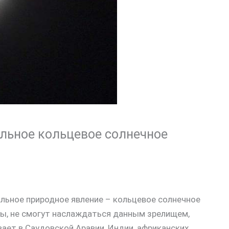
альное кольцевое солнечное
альное природное явление – кольцевое солнечное
опы, не смогут наслаждаться данным зрелищем,
вает в Саудовской Аравии, Индии, африканских