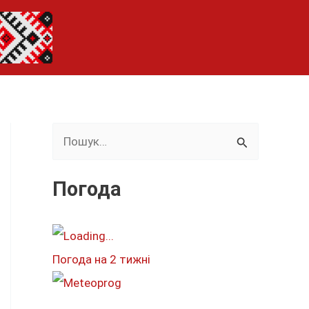
Ш
у
к
Погода
а
т
и
Погода на 2 тижні
: