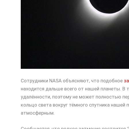
Сотрудники NASA объясняют, что подобное
з
находится дальше всего от нашей планеты. В 
удалённости, поэтому не может полностью пер
кольцо света вокруг тёмного спутника нашей 
атмосферным.
Сообщается, что редкое затмение состоится 21