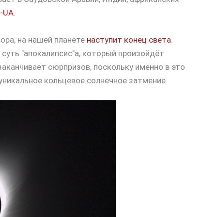
-UA
.
ора, на нашей планете
наступит конец света
.
 суть "апокалипсис"а, который произойдёт
 заканчивает сюрпризов, поскольку именно в это
уникальное кольцевое солнечное затмение.