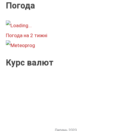
к
Погода
а
т
и
Погода на 2 тижні
:
Курс валют
Липень 2020