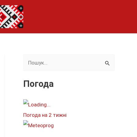
Ш
у
к
Погода
а
т
и
Погода на 2 тижні
: