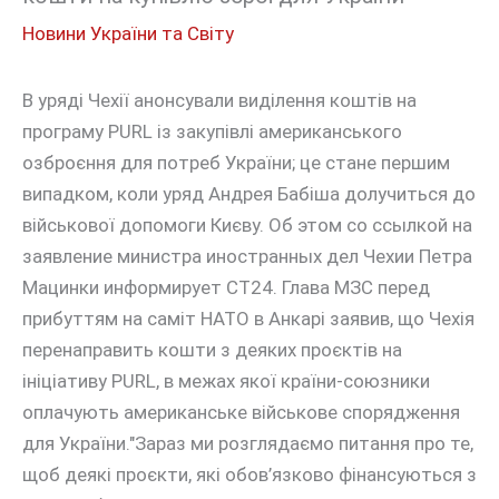
Новини України та Світу
В уряді Чехії анонсували виділення коштів на
програму PURL із закупівлі американського
озброєння для потреб України; це стане першим
випадком, коли уряд Андрея Бабіша долучиться до
військової допомоги Києву. Об этом со ссылкой на
заявление министра иностранных дел Чехии Петра
Мацинки информирует CT24. Глава МЗС перед
прибуттям на саміт НАТО в Анкарі заявив, що Чехія
перенаправить кошти з деяких проєктів на
ініціативу PURL, в межах якої країни-союзники
оплачують американське військове спорядження
для України."Зараз ми розглядаємо питання про те,
щоб деякі проєкти, які обов’язково фінансуються з