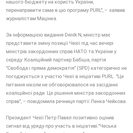
нашого бюджету на користь України,
перенаправити саме в цю програму PURL", – заявив
журналістам Мацінка.
За інформацією видання Deník N, міністр має
представити зміну позиції Чехії під час вечері
міністрів закордонних справ НАТО та України у
середу. Коаліційний партнер Бабіша, партія
"Свобода і пряма демократія" (SPD) категорично не
погоджується з участю Чехії в ініціативі PURL. "Це
питання ніколи не обговорювалося на засіданні
коаліційної ради. Це рішення міністра закордонних
справ", – повідомила речниця партії Ленка Чейкова.
Президент Чехії Петр Павел позитивно оцінив
сигнал від уряду про участь в ініціативі."Чеська