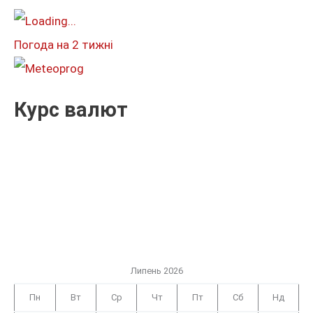
т
и
Погода на 2 тижні
:
Курс валют
Липень 2026
Пн
Вт
Ср
Чт
Пт
Сб
Нд