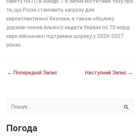
саміту НАТО в Анкарі 7-8 липня міститиме тезу про
те, що Росія становить загрозу для
євроатлантичної безпеки, а також обіцянку
держав-членів Альянсу надати Україні по 70 млрд
євро військової підтримки щороку у 2026-2027
роках.
←
Попередній Запис
Наступний Запис
→
Ш
у
к
Погода
а