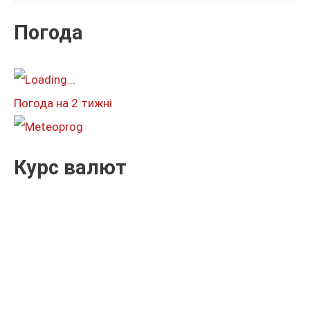
у
к
Погода
а
т
и
Погода на 2 тижні
:
Курс валют