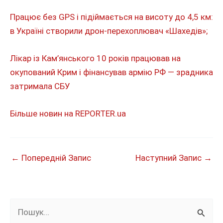
Працює без GPS і підіймається на висоту до 4,5 км:
в Україні створили дрон-перехоплювач «Шахедів»;
Лікар із Кам’янського 10 років працював на
окупований Крим і фінансував армію РФ — зрадника
затримала СБУ
Більше новин на REPORTER.ua
←
Попередній Запис
Наступний Запис
→
Ш