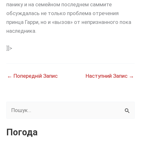
панику и на семейном последнем саммите
обсуждалась не только проблема отречения
принца Гарри, но и «вызов» от непризнанного пока
наследника.
]]>
←
Попередній Запис
Наступний Запис
→
Ш
у
к
Погода
а