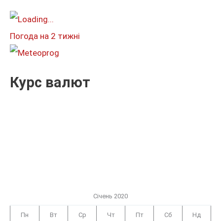
т
и
Погода на 2 тижні
:
Курс валют
Січень 2020
Пн
Вт
Ср
Чт
Пт
Сб
Нд