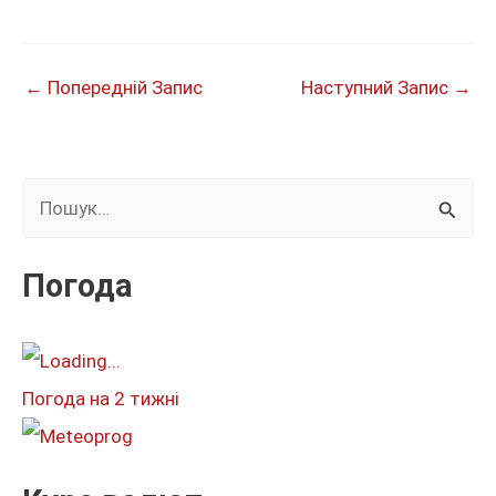
←
Попередній Запис
Наступний Запис
→
Ш
у
к
Погода
а
т
и
Погода на 2 тижні
: