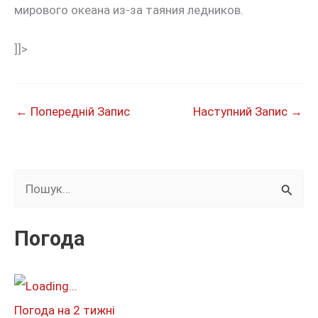
мирового океана из-за таяния ледников.
]]>
←
Попередній Запис
Наступний Запис
→
Ш
у
к
Погода
а
т
и
Погода на 2 тижні