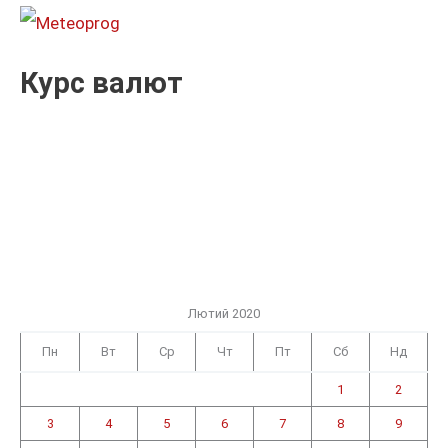
:
Курс валют
Лютий 2020
Пн
Вт
Ср
Чт
Пт
Сб
Нд
1
2
3
4
5
6
7
8
9