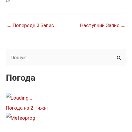
←
Попередній Запис
Наступний Запис
→
Ш
у
к
Погода
а
т
и
Погода на 2 тижні
: