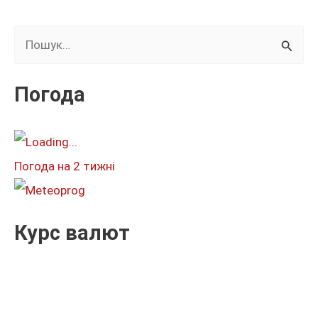
Ш
у
к
Погода
а
т
и
Погода на 2 тижні
:
Курс валют