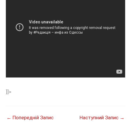
]]>
←
Попередній Запис
Наступний Запис
→