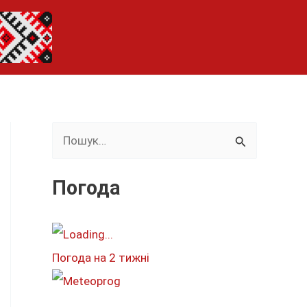
Ш
у
к
Погода
а
т
и
Погода на 2 тижні
: