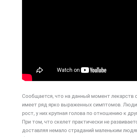
Сообщается, что на данный момент лекарств о
имеет ряд ярко выраженных симптомов. Люди
рост, у них крупная голова по отношению к др
При том, что скелет практически не развиваетс
доставляя немало страданий маленьким людям.