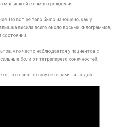
за малышкой с самого рождения.
я. Но вот её тело было изношено, как у
малышка весила всего около восьми килограммов,
м состоянии.
ьтов, что часто наблюдается у пациентов с
сильные боли от тетрапареза конечностей.
еты, которые останутся в памяти людей.