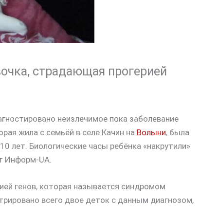
вочка, страдающая прогерией
агностировано неизлечимое пока заболевание
рая жила с семьёй в селе Качин на
Волыни
, была
-10 лет. Биологические часы ребёнка «накрутили»
ет Информ-UA.
ией генов, которая называется синдромом
трировано всего двое деток с данным диагнозом,