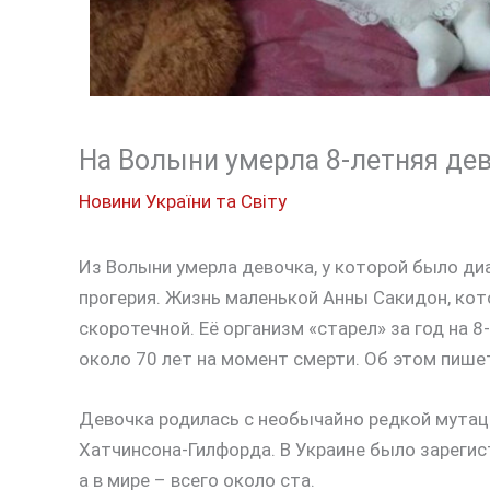
На Волыни умерла 8-летняя де
Новини України та Світу
Из Волыни умерла девочка, у которой было ди
прогерия. Жизнь маленькой Анны Сакидон, кото
скоротечной. Её организм «старел» за год на 8
около 70 лет на момент смерти. Об этом пиш
Девочка родилась с необычайно редкой мутац
Хатчинсона-Гилфорда. В Украине было зарегис
а в мире – всего около ста.