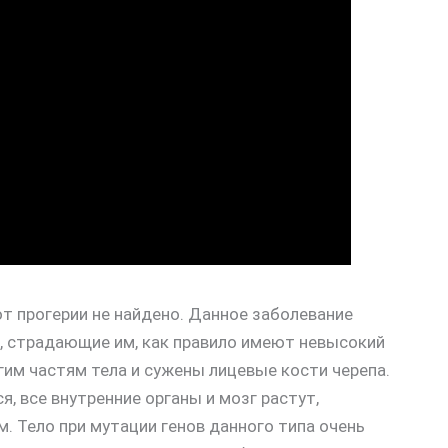
т прогерии не найдено. Данное заболевание
, страдающие им, как правило имеют невысокий
угим частям тела и сужены лицевые кости черепа.
я, все внутренние органы и мозг растут,
 Тело при мутации генов данного типа очень