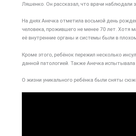
Ляшенко. Он рассказал, что врачи наблюдали 
На днях Анечка отметила восьмой день рождени
человека, прожившего не менее 70 лет. Хотя 
её внутренние органы и системы были в плохо
Кроме этого, ребёнок пережил несколько инсул
данной патологией. Также Анечка испытывала 
О жизни уникального ребёнка были сняты сюж