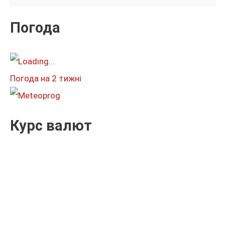
у
к
Погода
а
т
и
Погода на 2 тижні
:
Курс валют