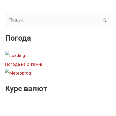
Ш
у
к
Погода
а
т
и
Погода на 2 тижні
:
Курс валют