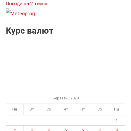
Погода на 2 тижні
:
Курс валют
Березень 2020
Пн
Вт
Ср
Чт
Пт
Сб
Нд
1
2
3
4
5
6
7
8