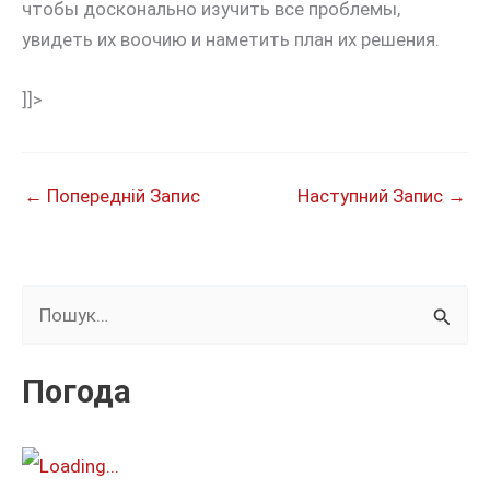
чтобы досконально изучить все проблемы,
увидеть их воочию и наметить план их решения.
]]>
←
Попередній Запис
Наступний Запис
→
Ш
у
к
Погода
а
т
и