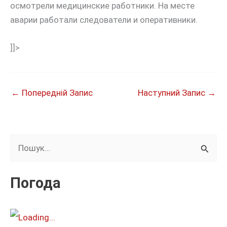
осмотрели медицинские работники. На месте
аварии работали следователи и оперативники.
]]>
←
Попередній Запис
Наступний Запис
→
Ш
у
к
Погода
а
т