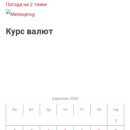
и
Погода на 2 тижні
:
Курс валют
Березень 2020
Пн
Вт
Ср
Чт
Пт
Сб
Нд
1