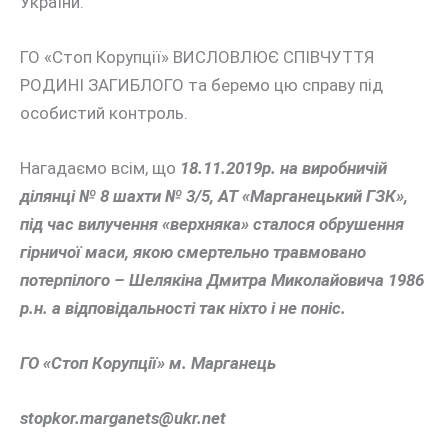
України.
ГО «Стоп Корупції» ВИСЛОВЛЮЄ СПІВЧУТТЯ
РОДИНІ ЗАГИБЛОГО та беремо цю справу під
особистий контроль.
Нагадаємо всім, що
18.11.2019р. на виробничій
ділянці № 8 шахти № 3/5, АТ «Марганецький ГЗК»,
під час вилучення «верхняка» сталося обрушення
гірничої маси, якою смертельно травмовано
потерпілого – Шелякіна Дмитра Миколайовича 1986
р.н. а відповідальності так ніхто і не поніс.
ГО «Стоп Корупції» м. Марганець
stopkor.marganets@ukr.net