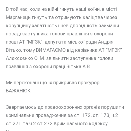
В той час, коли на війні гинуть наші воїни, в місті
Марганець гинуть та отримують каліцтва через
корупційну халатність і невідповідність займаній
посаді заступника голови правління з охорони
праці АТ “МГЗК”, депутата міської ради Андрія
Вітько, тому ВИМАГАЄМО від керівника АТ “МГЗК”
Алєксєєнко О. М. звільнити заступника голови
правління з охорони праці Вітька А.В.
Ми переконані що їх прикриває прокурор
БАЖАНЮК.
Звертаємось до правоохоронних органів порушити
кримінальне провадження за ст..172, ст..173, ч.2
ст.271 та ч.2 ст.272 Кримінального кодексу