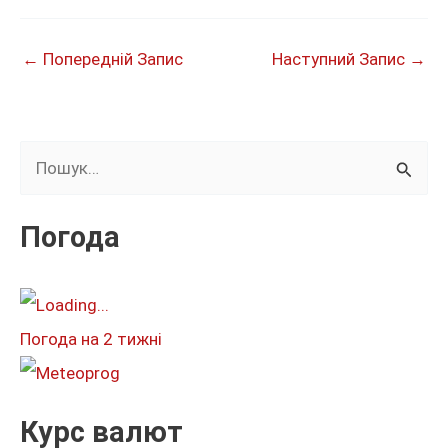
←
Попередній Запис
Наступний Запис
→
Ш
у
к
Погода
а
т
и
Погода на 2 тижні
:
Курс валют