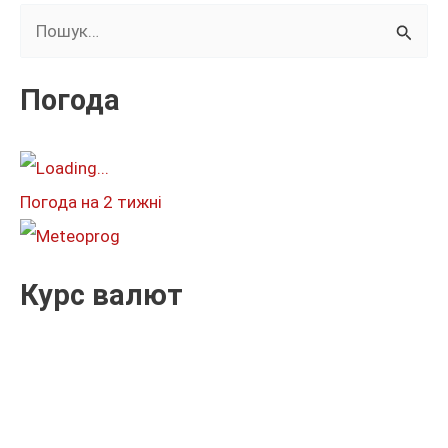
Ш
у
к
Погода
а
т
и
Погода на 2 тижні
:
Курс валют