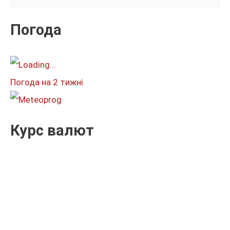
у
к
Погода
а
т
и
Погода на 2 тижні
:
Курс валют