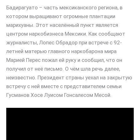
Бадирагуато – часть мексиканского региона, в
котором выращивают огромные плантации
марихуаны. Этот населённый пункт является
центром наркобизнеса Мексики. Как сообщают
журналисты, Лопес Обрадор при встрече с 92-
летней матерью главного наркобарона мира
Марией Перес пожал ей руку и сообщил, что он
получил от неё письмо. О чём шла речь далее,
неизвестно. Президент страны уехал на закрытую
встречу с ней вместе с представителем семьи
Гусманов Хосе Луисом Гонсалесом Месой.