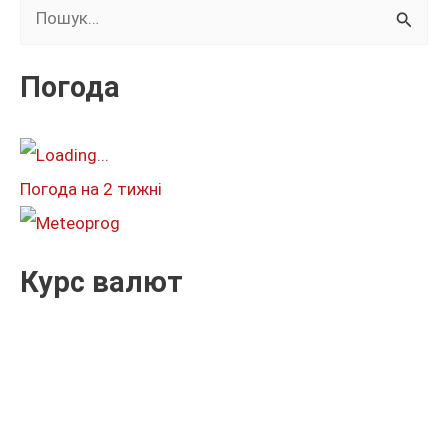
Ш
у
к
Погода
а
т
и
Погода на 2 тижні
:
Курс валют