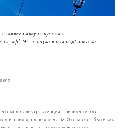
е экономичному получению
й тариф". Это специальная надбавка на
ивко.
х атомных электростанций. Причина такого
егодняшний день не известна. Это может быть как
чьих-то интересов. Также причина может