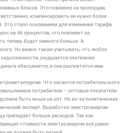
пливных блоков. Это повлияло на пропорции,
тветственно, компенсировать её нужно более
й. Это стало основанием для изменения тарифа.
ос на 46 процентов, что повлияет на
ть теперь будет намного больше. А
всего. Но важно также учитывать, что любое
 задолженности, ухудшается платёжная
деньги обесценятся, и они расплатятся ими.
ктрометаллургии. Что касается потребительского
ромышленные потребители – оптовые покупатели.
а должна быть выше на опт. Но из-за политических
мический эксперт. Выработка электроэнергии
ицу припадает больше расходов. Так как
принцип стоимости электроэнергии всё равно
ена не должна быть разной.