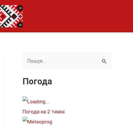
Ш
у
к
Погода
а
т
и
Погода на 2 тижні
: