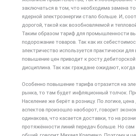
заключаться в том, что необходима замена то
ядерной электроэнергии стало больше. И, соо
дорогой, такой как возобновляемой и теплово
Таким образом тариф для промышленности выр
подорожание товаров. Так как их себестоимос
электричество используется практически для 
повышение цен приводит к росту дебиторской
дисциплина. Так как граждане ожидают, когда 
Особенно повышение тарифа отразится на эле
рынка, то там будет инфляционный толчок. П
Население же берёт в розницу. По логике, цен
аспектов произошло наоборот, говорит эконо
одинакова, что касается доставки, то на розн
протяжённости линий передач больше. Но сам 
общий, говорит Михаил Крапивко. Поэтому и ц