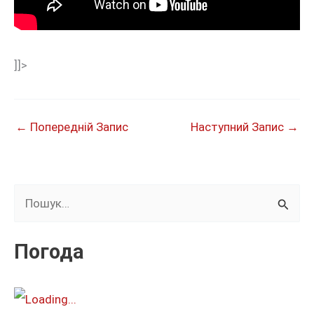
]]>
←
Попередній Запис
Наступний Запис
→
Ш
у
к
Погода
а
т