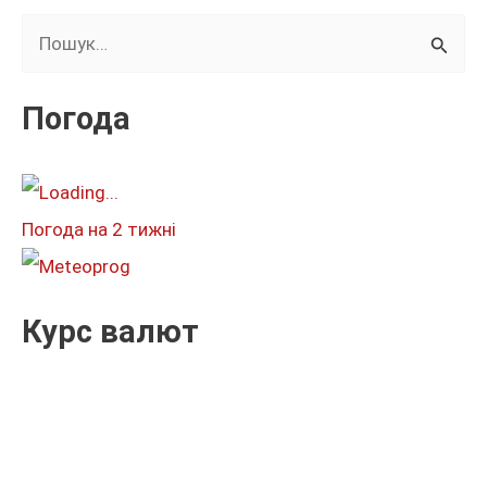
Ш
у
к
Погода
а
т
и
Погода на 2 тижні
:
Курс валют