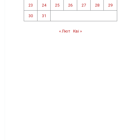
23
24
25
26
27
28
29
30
31
« Лют
Кві »