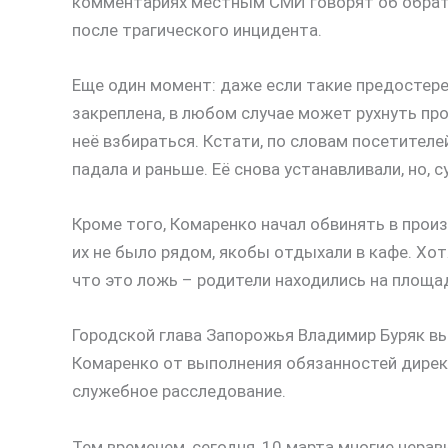
комментариях местным СМИ говорят об обратн
после трагического инцидента.
Еще один момент: даже если такие предостереж
закреплена, в любом случае может рухнуть пр
неё взбираться. Кстати, по словам посетител
падала и раньше. Её снова устанавливали, но, с
Кроме того, Комаренко начал обвинять в прои
их не было рядом, якобы отдыхали в кафе. Хо
что это ложь – родители находились на площа
Городской глава Запорожья Владимир Буряк в
Комаренко от выполнения обязанностей директ
служебное расследование.
Тем временем, сегодня, 10 марта многие нера