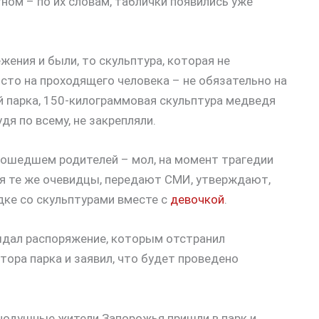
ом – по их словам, таблички появились уже
ения и были, то скульптура, которая не
осто на проходящего человека – не обязательно на
ей парка, 150-килограммовая скульптура медведя
удя по всему, не закрепляли.
зошедшем родителей – мол, на момент трагедии
тя те же очевидцы, передают СМИ, утверждают,
дке со скульптурами вместе с
девочкой
.
ыдал распоряжение, которым отстранил
ора парка и заявил, что будет проведено
внодушные жители Запорожья пришли в парк и