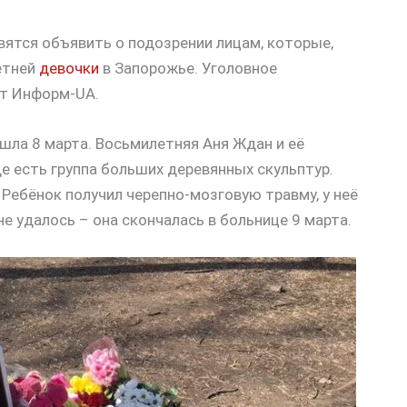
ятся объявить о подозрении лицам, которые,
етней
девочки
в Запорожье. Уголовное
ет Информ-UA.
шла 8 марта. Восьмилетняя Аня Ждан и её
е есть группа больших деревянных скульптур.
. Ребёнок получил черепно-мозговую травму, у неё
не удалось – она скончалась в больнице 9 марта.