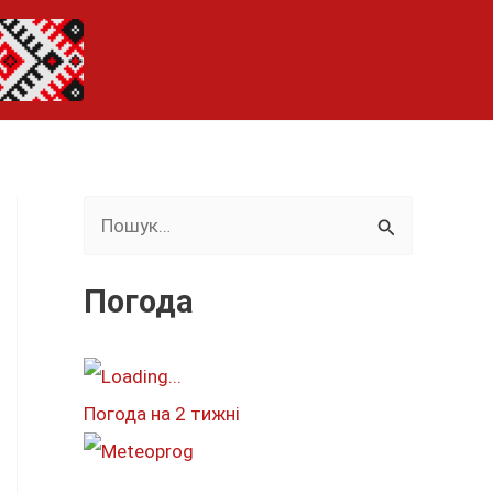
Ш
у
к
Погода
а
т
и
Погода на 2 тижні
: