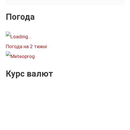
у
к
Погода
а
т
и
Погода на 2 тижні
:
Курс валют