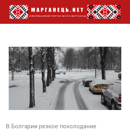
Перейти
до
вмісту
В Болгарии резкое похолодание