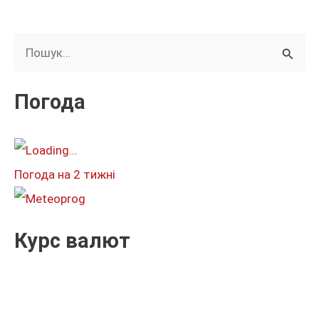
Ш
у
к
Погода
а
т
и
Погода на 2 тижні
:
Курс валют