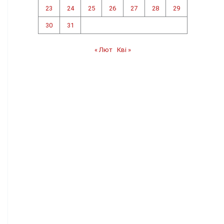
23
24
25
26
27
28
29
30
31
« Лют
Кві »