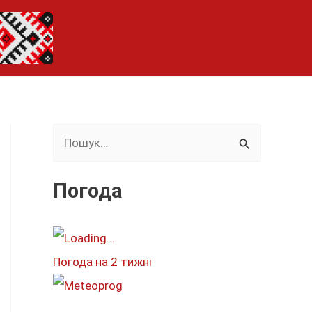
Ш
у
к
Погода
а
т
и
Погода на 2 тижні
: