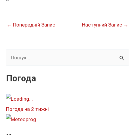
←
Попередній Запис
Наступний Запис
→
Ш
у
к
Погода
а
т
и
Погода на 2 тижні
: