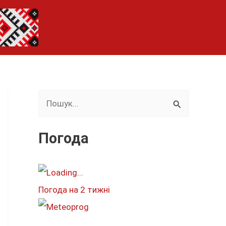
Ш
у
к
Погода
а
т
и
Погода на 2 тижні
: