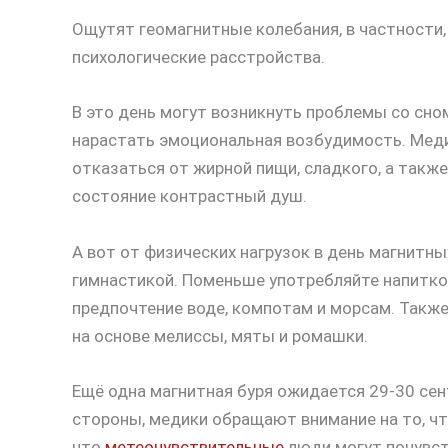
Ощутят геомагнитные колебания, в частности, т
психологические расстройства.
В это день могут возникнуть проблемы со сно
нарастать эмоциональная возбудимость. Меди
отказаться от жирной пищи, сладкого, а также
состояние контрастный душ.
А вот от физических нагрузок в день магнитны
гимнастикой. Поменьше употребляйте напитко
предпочтение воде, компотам и морсам. Такж
на основе мелиссы, мяты и ромашки.
Ещё одна магнитная буря ожидается 29-30 сент
стороны, медики обращают внимание на то, чт
что
метеочувствительные
люди могут почувст