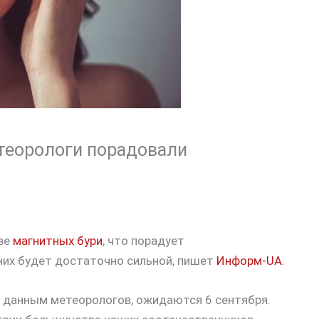
етеорологи порадовали
две
магнитных бури
, что порадует
них будет достаточно сильной, пишет
Информ-UA
.
о данным метеорологов, ожидаются 6 сентября.