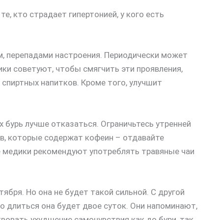
е, кто страдает гипертонией, у кого есть
м, перепадами настроения. Периодически может
ки советуют, чтобы смягчить эти проявления,
 спиртных напитков. Кроме того, улучшит
х бурь лучше отказаться. Ограничьтесь утренней
в, которые содержат кофеин – отдавайте
е медики рекомендуют употреблять травяные чаи
ября. Но она не будет такой сильной. С другой
о длиться она будет двое суток. Они напоминают,
вовать ухудшение самочувствия как до бури, так