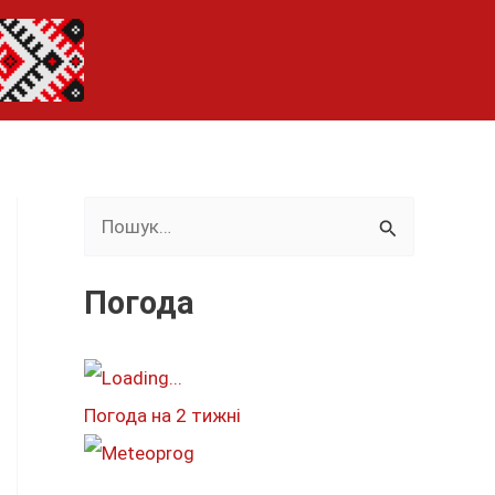
Ш
у
к
Погода
а
т
и
Погода на 2 тижні
: