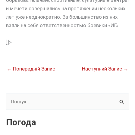
образовательные, спортивные, культурные центры
и мечети совершались на протяжении нескольких
лет уже неоднократно. За большинство из них
взяли на себя ответственностью боевики «ИГ».
]]>
←
Попередній Запис
Наступний Запис
→
Ш
у
к
Погода
а