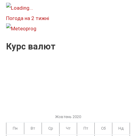
т
и
Погода на 2 тижні
:
Курс валют
Жовтень 2020
Пн
Вт
Ср
Чт
Пт
Сб
Нд